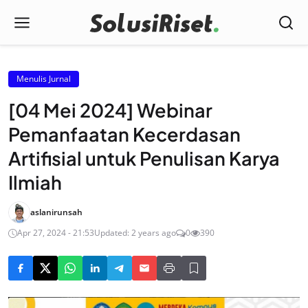
Menulis Jurnal
[04 Mei 2024] Webinar
Pemanfaatan Kecerdasan
Artifisial untuk Penulisan Karya
Ilmiah
aslanirunsah
Apr 27, 2024 - 21:53
Updated: 2 years ago
0
390