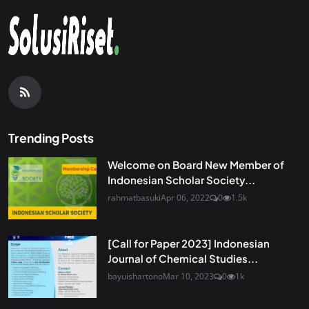
Trending Posts
Welcome on Board New Member of
Indonesian Scholar Society...
rahmatbasuki
Apr 06, 2022
0
1.5k
[Call for Paper 2023] Indonesian
Journal of Chemical Studies...
bayuishartono
Mar 10, 2023
0
1k