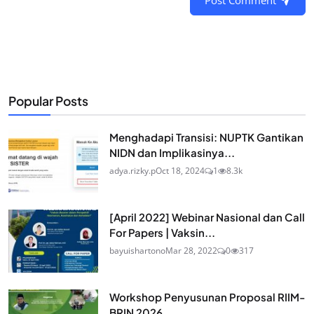
Post Comment
Popular Posts
Menghadapi Transisi: NUPTK Gantikan
NIDN dan Implikasinya...
adya.rizky.p
Oct 18, 2024
1
8.3k
[April 2022] Webinar Nasional dan Call
For Papers | Vaksin...
bayuishartono
Mar 28, 2022
0
317
Workshop Penyusunan Proposal RIIM-
BRIN 2026