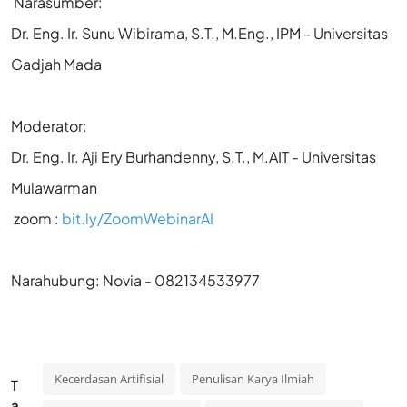
Narasumber:
Dr. Eng. Ir. Sunu Wibirama, S.T., M.Eng., IPM - Universitas
Gadjah Mada
Moderator:
Dr. Eng. Ir. Aji Ery Burhandenny, S.T., M.AIT - Universitas
Mulawarman
zoom :
bit.ly/ZoomWebinarAI
Narahubung: Novia - 082134533977
Kecerdasan Artifisial
Penulisan Karya Ilmiah
T
a