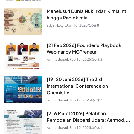
Menelusuri Dunia Nuklir dari Kimia Inti
hingga Radiokimia...
adya.rizky.p
Apr 10, 2026
0
8
[21 Feb 2026] Founder’s Playbook
Webinar by MGPreneur
rahmatbasuki
Feb 17, 2026
0
3
[19-20 Juni 2026] The 3rd
International Conference on
Chemistry...
rahmatbasuki
Feb 17, 2026
0
7
[2-6 Maret 2026] Pelatihan
Pemodelan Dispersi Udara: Aermod,...
rahmatbasuki
Feb 10, 2026
0
1