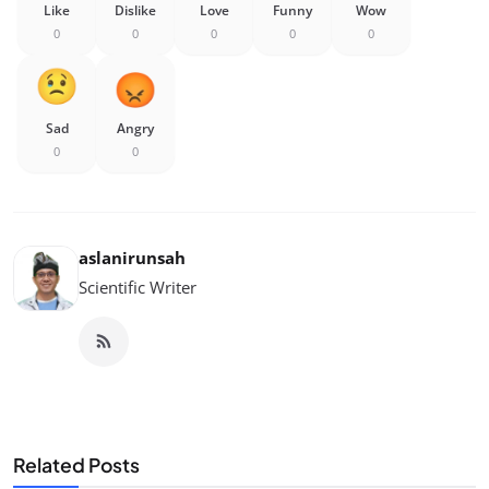
Like
Dislike
Love
Funny
Wow
0
0
0
0
0
Sad
Angry
0
0
aslanirunsah
Scientific Writer
Related Posts