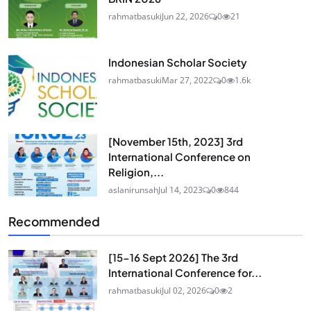
rahmatbasuki
Jun 22, 2026
0
21
Indonesian Scholar Society
rahmatbasuki
Mar 27, 2022
0
1.6k
[November 15th, 2023] 3rd
International Conference on
Religion,...
aslanirunsah
Jul 14, 2023
0
844
Recommended
[15-16 Sept 2026] The 3rd
International Conference for...
rahmatbasuki
Jul 02, 2026
0
2