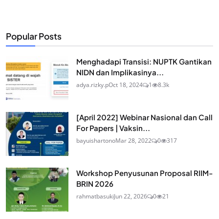
Popular Posts
Menghadapi Transisi: NUPTK Gantikan
NIDN dan Implikasinya...
adya.rizky.p
Oct 18, 2024
1
8.3k
[April 2022] Webinar Nasional dan Call
For Papers | Vaksin...
bayuishartono
Mar 28, 2022
0
317
Workshop Penyusunan Proposal RIIM-
BRIN 2026
rahmatbasuki
Jun 22, 2026
0
21