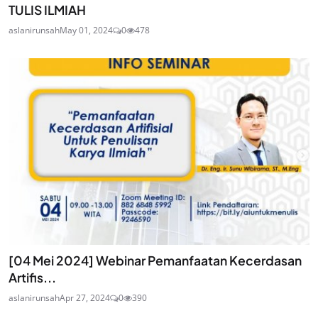
TULIS ILMIAH
aslanirunsah
May 01, 2024
0
478
[04 Mei 2024] Webinar Pemanfaatan Kecerdasan
Artifis...
aslanirunsah
Apr 27, 2024
0
390