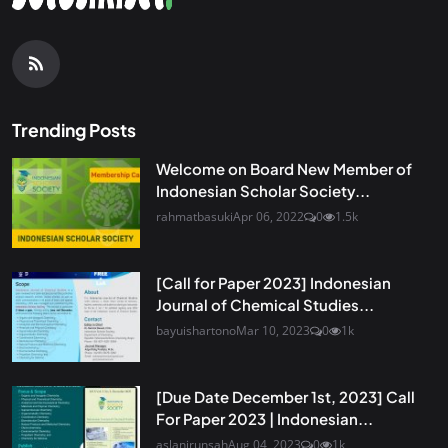
Trending Posts
Welcome on Board New Member of
Indonesian Scholar Society...
rahmatbasuki
Apr 06, 2022
0
1.5k
[Call for Paper 2023] Indonesian
Journal of Chemical Studies...
bayuishartono
Mar 10, 2023
0
1k
[Due Date December 1st, 2023] Call
For Paper 2023 | Indonesian...
aslanirunsah
Aug 04, 2023
0
1k