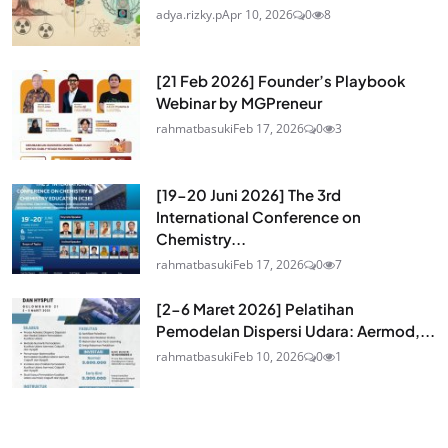
adya.rizky.p
Apr 10, 2026
0
8
[21 Feb 2026] Founder’s Playbook
Webinar by MGPreneur
rahmatbasuki
Feb 17, 2026
0
3
[19-20 Juni 2026] The 3rd
International Conference on
Chemistry...
rahmatbasuki
Feb 17, 2026
0
7
[2-6 Maret 2026] Pelatihan
Pemodelan Dispersi Udara: Aermod,...
rahmatbasuki
Feb 10, 2026
0
1