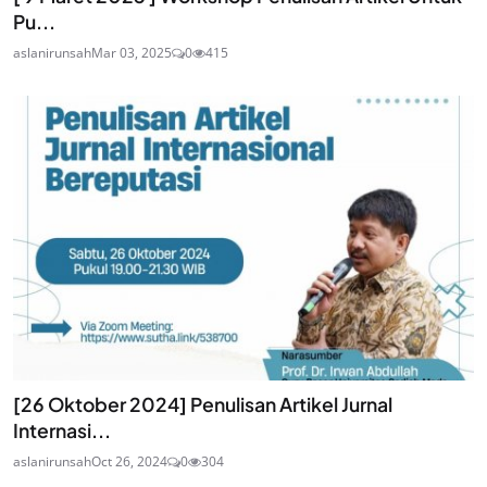
Pu...
aslanirunsah
Mar 03, 2025
0
415
[26 Oktober 2024] Penulisan Artikel Jurnal
Internasi...
aslanirunsah
Oct 26, 2024
0
304