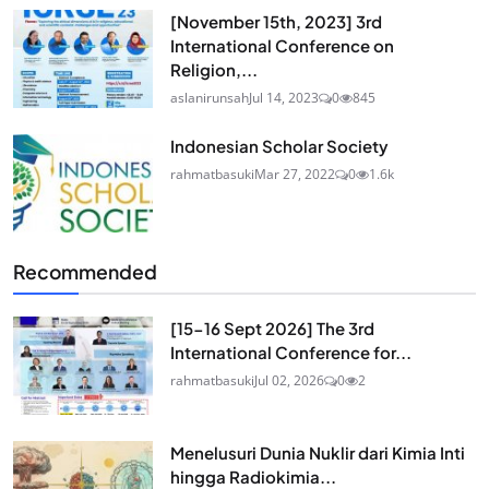
[November 15th, 2023] 3rd
International Conference on
Religion,...
aslanirunsah
Jul 14, 2023
0
845
Indonesian Scholar Society
rahmatbasuki
Mar 27, 2022
0
1.6k
Recommended
[15-16 Sept 2026] The 3rd
International Conference for...
rahmatbasuki
Jul 02, 2026
0
2
Menelusuri Dunia Nuklir dari Kimia Inti
hingga Radiokimia...