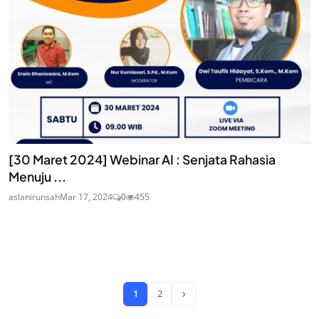
[30 Maret 2024] Webinar AI : Senjata Rahasia
Menuju ...
aslanirunsah
Mar 17, 2024
0
455
›
1
2