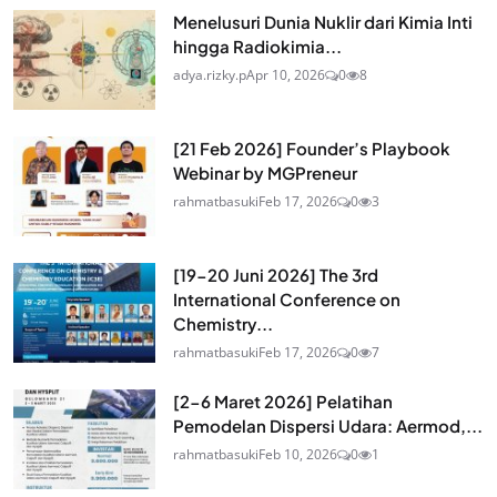
Menelusuri Dunia Nuklir dari Kimia Inti
hingga Radiokimia...
adya.rizky.p
Apr 10, 2026
0
8
[21 Feb 2026] Founder’s Playbook
Webinar by MGPreneur
rahmatbasuki
Feb 17, 2026
0
3
[19-20 Juni 2026] The 3rd
International Conference on
Chemistry...
rahmatbasuki
Feb 17, 2026
0
7
[2-6 Maret 2026] Pelatihan
Pemodelan Dispersi Udara: Aermod,...
rahmatbasuki
Feb 10, 2026
0
1