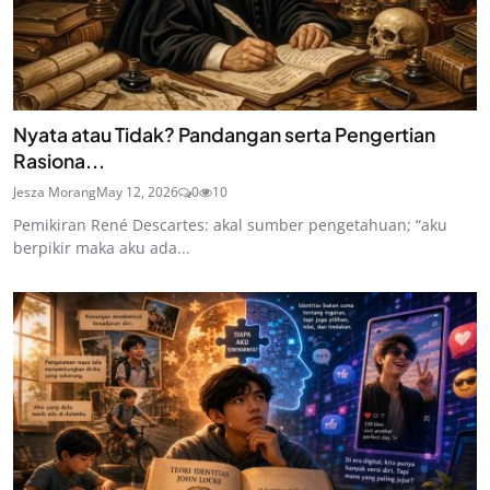
Nyata atau Tidak? Pandangan serta Pengertian
Rasiona...
Jesza Morang
May 12, 2026
0
10
Pemikiran René Descartes: akal sumber pengetahuan; “aku
berpikir maka aku ada...