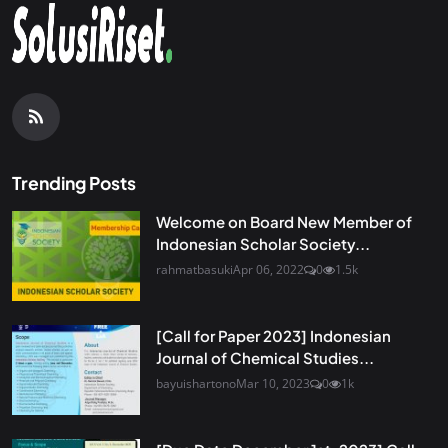
Trending Posts
Welcome on Board New Member of
Indonesian Scholar Society...
rahmatbasuki
Apr 06, 2022
0
1.5k
[Call for Paper 2023] Indonesian
Journal of Chemical Studies...
bayuishartono
Mar 10, 2023
0
1k