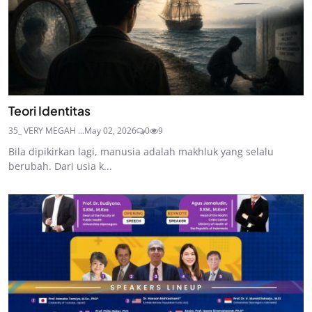
Teori Identitas
35_ VERY MEGAH ...
May 02, 2026
0
9
Bila dipikirkan lagi, manusia adalah makhluk yang selalu
berubah. Dari usia k...