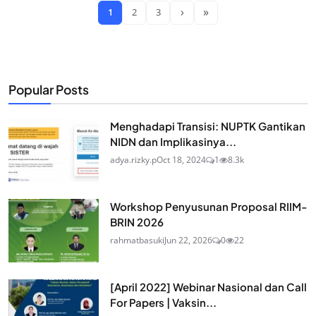
›
»
1
2
3
Popular Posts
Menghadapi Transisi: NUPTK Gantikan
NIDN dan Implikasinya...
adya.rizky.p
Oct 18, 2024
1
8.3k
Workshop Penyusunan Proposal RIIM-
BRIN 2026
rahmatbasuki
Jun 22, 2026
0
22
[April 2022] Webinar Nasional dan Call
For Papers | Vaksin...