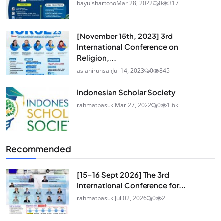
bayuishartono
Mar 28, 2022
0
317
[November 15th, 2023] 3rd
International Conference on
Religion,...
aslanirunsah
Jul 14, 2023
0
845
Indonesian Scholar Society
rahmatbasuki
Mar 27, 2022
0
1.6k
Recommended
[15-16 Sept 2026] The 3rd
International Conference for...
rahmatbasuki
Jul 02, 2026
0
2