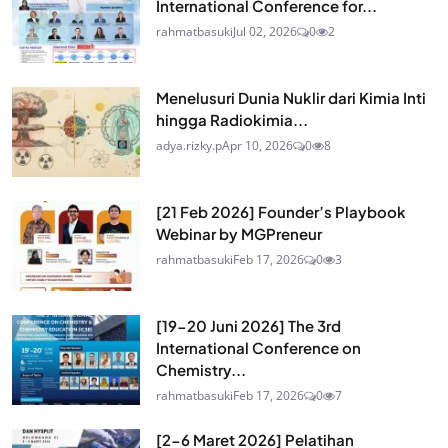
International Conference for...
rahmatbasuki
Jul 02, 2026
0
2
Menelusuri Dunia Nuklir dari Kimia Inti
hingga Radiokimia...
adya.rizky.p
Apr 10, 2026
0
8
[21 Feb 2026] Founder’s Playbook
Webinar by MGPreneur
rahmatbasuki
Feb 17, 2026
0
3
[19-20 Juni 2026] The 3rd
International Conference on
Chemistry...
rahmatbasuki
Feb 17, 2026
0
7
[2-6 Maret 2026] Pelatihan