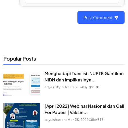
Post Comment
Popular Posts
Menghadapi Transisi: NUPTK Gantikan
NIDN dan Implikasinya...
adya.rizky.p
Oct 18, 2024
1
8.3k
[April 2022] Webinar Nasional dan Call
For Papers | Vaksin...
bayuishartono
Mar 28, 2022
0
318