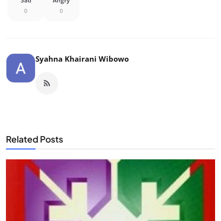
Sad
Angry
0
0
Syahna Khairani Wibowo
Related Posts