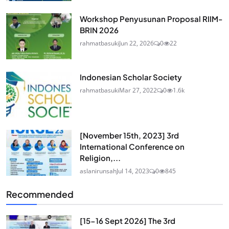
Workshop Penyusunan Proposal RIIM-
BRIN 2026
rahmatbasuki
Jun 22, 2026
0
22
Indonesian Scholar Society
rahmatbasuki
Mar 27, 2022
0
1.6k
[November 15th, 2023] 3rd
International Conference on
Religion,...
aslanirunsah
Jul 14, 2023
0
845
Recommended
[15-16 Sept 2026] The 3rd