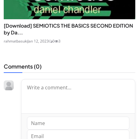
[Download] SEMIOTICS THE BASICS SECOND EDITION
by Da...
rahmatbasuki
Jan 12, 2023
0
3
Comments (
0
)