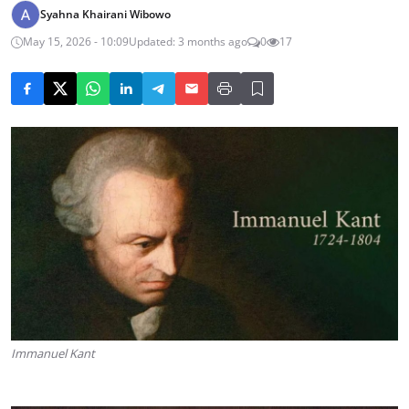
Syahna Khairani Wibowo
May 15, 2026 - 10:09
Updated: 3 months ago
0
17
Immanuel Kant