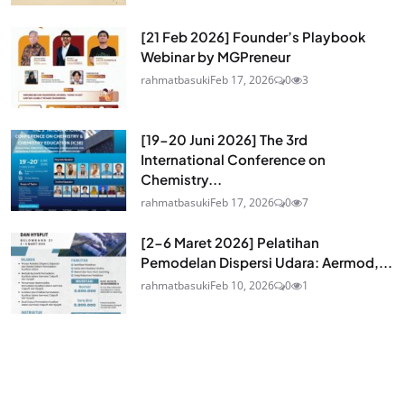
[21 Feb 2026] Founder’s Playbook
Webinar by MGPreneur
rahmatbasuki
Feb 17, 2026
0
3
[19-20 Juni 2026] The 3rd
International Conference on
Chemistry...
rahmatbasuki
Feb 17, 2026
0
7
[2-6 Maret 2026] Pelatihan
Pemodelan Dispersi Udara: Aermod,...
rahmatbasuki
Feb 10, 2026
0
1