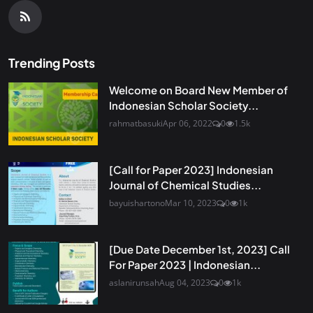
Trending Posts
Welcome on Board New Member of
Indonesian Scholar Society...
rahmatbasuki
Apr 06, 2022
0
1.5k
[Call for Paper 2023] Indonesian
Journal of Chemical Studies...
bayuishartono
Mar 10, 2023
0
1k
[Due Date December 1st, 2023] Call
For Paper 2023 | Indonesian...
aslanirunsah
Aug 04, 2023
0
1k