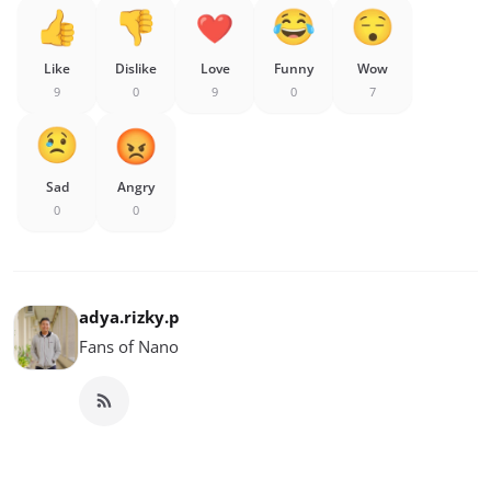
Like
Dislike
Love
Funny
Wow
9
0
9
0
7
Sad
Angry
0
0
adya.rizky.p
Fans of Nano