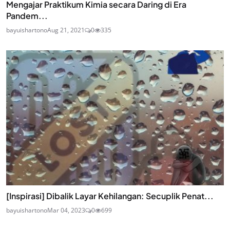
Mengajar Praktikum Kimia secara Daring di Era
Pandem...
bayuishartono
Aug 21, 2021
0
335
[Inspirasi] Dibalik Layar Kehilangan: Secuplik Penat...
bayuishartono
Mar 04, 2023
0
699