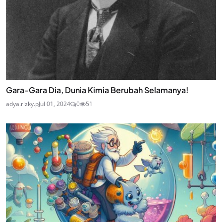
Gara-Gara Dia, Dunia Kimia Berubah Selamanya!
adya.rizky.p
Jul 01, 2024
0
51