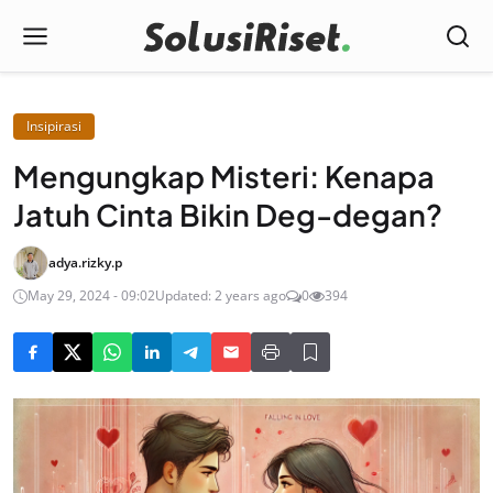
Insipirasi
Mengungkap Misteri: Kenapa
Jatuh Cinta Bikin Deg-degan?
adya.rizky.p
May 29, 2024 - 09:02
Updated: 2 years ago
0
394