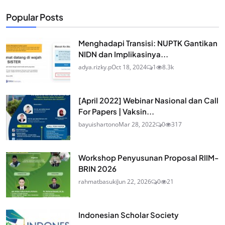
Popular Posts
Menghadapi Transisi: NUPTK Gantikan
NIDN dan Implikasinya...
adya.rizky.p
Oct 18, 2024
1
8.3k
[April 2022] Webinar Nasional dan Call
For Papers | Vaksin...
bayuishartono
Mar 28, 2022
0
317
Workshop Penyusunan Proposal RIIM-
BRIN 2026
rahmatbasuki
Jun 22, 2026
0
21
Indonesian Scholar Society