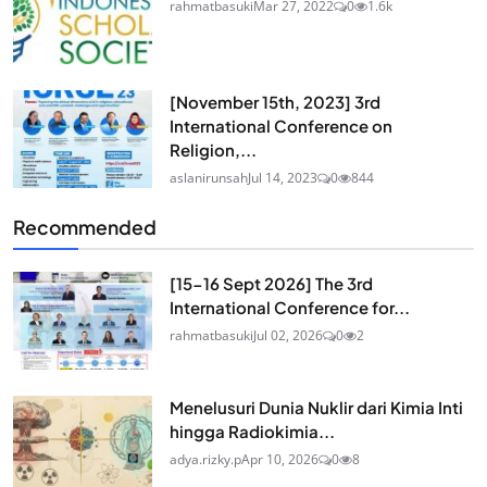
rahmatbasuki
Mar 27, 2022
0
1.6k
[November 15th, 2023] 3rd
International Conference on
Religion,...
aslanirunsah
Jul 14, 2023
0
844
Recommended
[15-16 Sept 2026] The 3rd
International Conference for...
rahmatbasuki
Jul 02, 2026
0
2
Menelusuri Dunia Nuklir dari Kimia Inti
hingga Radiokimia...
adya.rizky.p
Apr 10, 2026
0
8