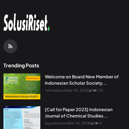
Trending Posts
Welcome on Board New Member of
Indonesian Scholar Society...
rahmatbasuki
Apr 06, 2022
0
1.5k
[Call for Paper 2023] Indonesian
Journal of Chemical Studies...
bayuishartono
Mar 10, 2023
0
1k