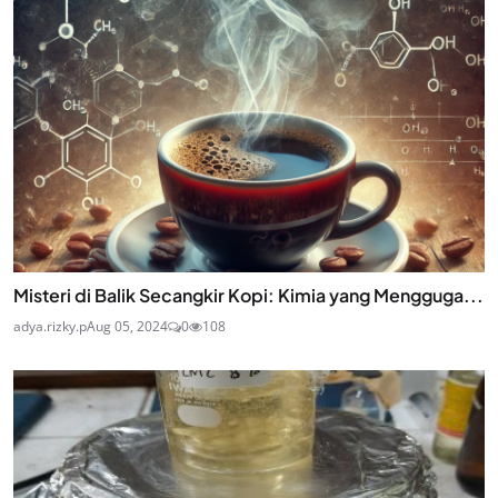
Misteri di Balik Secangkir Kopi: Kimia yang Mengguga...
adya.rizky.p
Aug 05, 2024
0
108