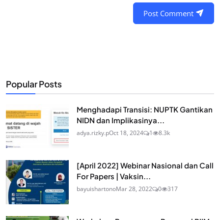
Post Comment
Popular Posts
Menghadapi Transisi: NUPTK Gantikan
NIDN dan Implikasinya...
adya.rizky.p
Oct 18, 2024
1
8.3k
[April 2022] Webinar Nasional dan Call
For Papers | Vaksin...
bayuishartono
Mar 28, 2022
0
317