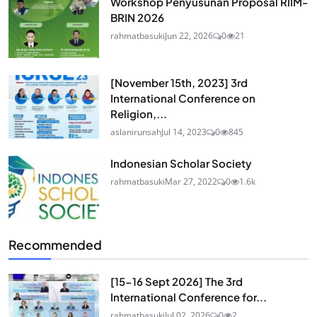
Workshop Penyusunan Proposal RIIM-
BRIN 2026
rahmatbasuki
Jun 22, 2026
0
21
[November 15th, 2023] 3rd
International Conference on
Religion,...
aslanirunsah
Jul 14, 2023
0
845
Indonesian Scholar Society
rahmatbasuki
Mar 27, 2022
0
1.6k
Recommended
[15-16 Sept 2026] The 3rd
International Conference for...
rahmatbasuki
Jul 02, 2026
0
2