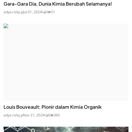
Gara-Gara Dia, Dunia Kimia Berubah Selamanya!
adya.rizky.p
Jul 01, 2024
0
51
Louis Bouveault: Pionir dalam Kimia Organik
adya.rizky.p
Nov 21, 2024
0
366