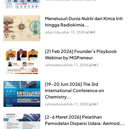
Menelusuri Dunia Nuklir dari Kimia Inti
hingga Radiokimia...
adya.rizky.p
Apr 10, 2026
0
8
[21 Feb 2026] Founder’s Playbook
Webinar by MGPreneur
rahmatbasuki
Feb 17, 2026
0
3
[19-20 Juni 2026] The 3rd
International Conference on
Chemistry...
rahmatbasuki
Feb 17, 2026
0
7
[2-6 Maret 2026] Pelatihan
Pemodelan Dispersi Udara: Aermod,...