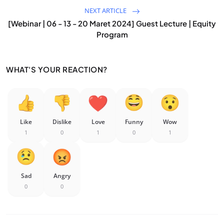
NEXT ARTICLE
[Webinar | 06 - 13 - 20 Maret 2024] Guest Lecture | Equity
Program
WHAT'S YOUR REACTION?
Like
Dislike
Love
Funny
Wow
1
0
1
0
1
Sad
Angry
0
0